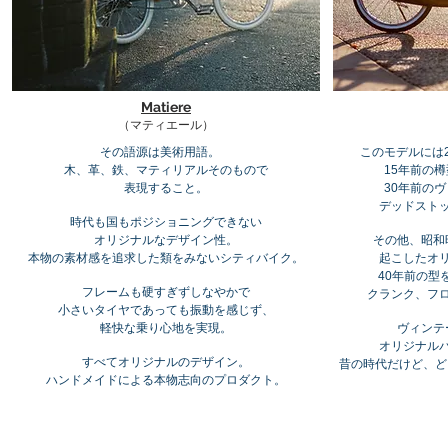
Matiere
（マティエール）
その語源は美術用語。
このモデルには
木、革、鉄、マティリアルそのもので
15年前の
表現すること。
30年前の
デッドスト
時代も国もポジショニングできない
オリジナルなデザイン性。
その他、昭和
本物の素材感を追求した類をみないシティバイク。
起こしたオ
40年前の型
フレームも硬すぎずしなやかで
クランク、フ
小さいタイヤであっても振動を感じず、
軽快な乗り心地を実現。
ヴィンテ
オリジナル
すべてオリジナルのデザイン。
昔の時代だけど、ど
ハンドメイドによる本物志向のプロダクト。